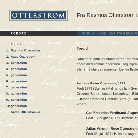
Fra Rasmus Otterström t
FORORD
>
RASMUS
>
AAGE
>
CHRISTIAN ERASMI
Forord
Forord
1.
Rasmus Otterström
2.
Aage Otterstrøm
Udover de som nedstammer fra Rasmus O
3.
generation
andre med samme efternavn. Dog ingen 
4.
generation
eller små slægtsfragmenter. Det de fleste af
5.
generation
6.
generation
Andreas Petter Otterstrøm, 1773
7.
generation
Født 1773 i Stehag i Malmøhus län i Sve
8.
generation
Cremon. Senere bosat i København. Båd
Gift med Dorothea Cathrine Bjørn (el. Jø
9.
generation
2 børn:
10.
generation
Andre Otterstrøm'er
Carl Frederich Ferdinand Augus
Født 13. august 1817 i Holmens s
Julius Valentin Rose Otterstrøm
Født 31. juli 1821 i Holmens sogn