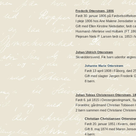
Frederik Otterstrøm, 1806
Født 30. januar 1806 på Fødselsstiftels
I pleje 1806 hos Ane Malene Jensdatter
Gift med Ellen Kirstine Nielsdatter, født 
Husmand i Merløse ved Holbæk (FT 186
Plejesøn Niels P. Larsen født ca. 1853 i 
Johan Uldrich Otterstrøm
Skræddersvend. Fik barn udenfor ægtes
Johanne Marie Otterstrøm
Født 13 april 1808 i Fåborg, død 2
Gift med slagter Jørgen Frederik Gj
8 børn.
Johan Tobias Christensen Otterstrøm, 1
Født 6. juli 1815 i Oestergiestingmark, 
Forældre; gårdmand Christian Tobiasen C
2 børn sammen med Christiane Christense
Christian Christiansen Otterstr
Født 20. januar 1851 i Kværs, død 3
Gift 8. maj 1874 med Maren Jensen, 
4 børn: