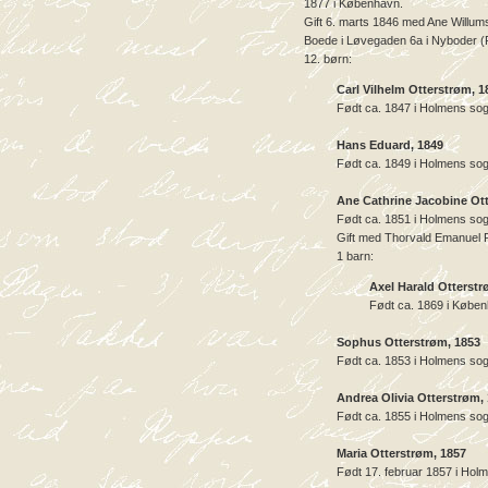
1877 i København.
Gift 6. marts 1846 med Ane Willums
Boede i Løvegaden 6a i Nyboder (
12. børn:
Carl Vilhelm Otterstrøm, 1
Født ca. 1847 i Holmens so
Hans Eduard, 1849
Født ca. 1849 i Holmens so
Ane Cathrine Jacobine Ott
Født ca. 1851 i Holmens so
Gift med Thorvald Emanuel 
1 barn:
Axel Harald Otterstr
Født ca. 1869 i Købe
Sophus Otterstrøm, 1853
Født ca. 1853 i Holmens so
Andrea Olivia Otterstrøm,
Født ca. 1855 i Holmens so
Maria Otterstrøm, 1857
Født 17. februar 1857 i Hol