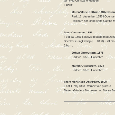
Gift med Christiane Madsen.
1 barn:
Maren/Marie Kathrine Otterstrø
Født 18. december 1858 i Odense
Plejebarn hos enke Anne Catrine M
Peter Otterstrøm, 1851
Født ca. 1851 i Slesvig (i slægt med Joh
Snedker i Ringkøbing (FT 1880). Gift med
2 børn:
Johan Otterstrøm, 1875
Født ca. 1875 i Holstebro.
Marius Otterstrøm
, 1878
Født ca. 1878 i Holstebro.
Thora Mortensen Otterstrøm, 1868
Født 1. maj 1868 i Vernov ved præstø.
Datter af Anders Mortensen og Maren J