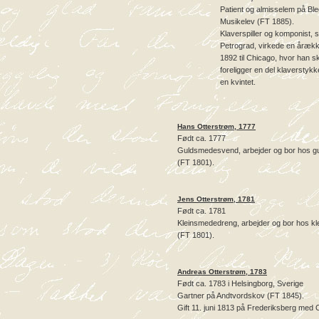
Patient og almisselem på Bl
Musikelev (FT 1885).
Klaverspiller og komponist, 
Petrograd, virkede en årækk
1892 til Chicago, hvor han sk
foreligger en del klaverstykk
en kvintet.
Hans Otterstrøm, 1777
Født ca. 1777
Guldsmedesvend, arbejder og bor hos gu
(FT 1801).
Jens Otterstrøm, 1781
Født ca. 1781
Kleinsmededreng, arbejder og bor hos k
(FT 1801).
Andreas Otterstrøm, 1783
Født ca. 1783 i Helsingborg, Sverige
Gartner på Andtvordskov (FT 1845).
Gift 11. juni 1813 på Frederiksberg med 