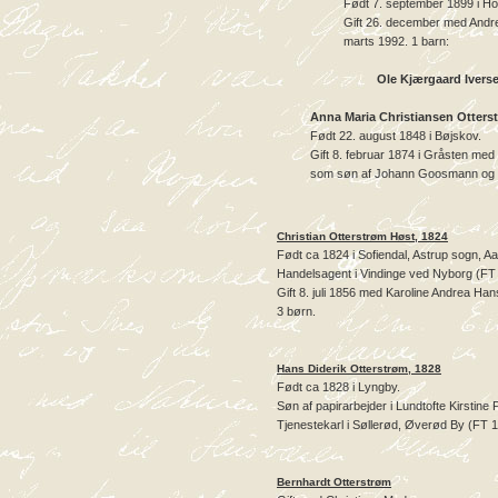
Født 7. september 1899 i Ho
Gift 26. december med Andr
marts 1992. 1 barn:
Ole Kjærgaard Ivers
Anna Maria Christiansen Otters
Født 22. august 1848 i Bøjskov.
Gift 8. februar 1874 i Gråsten me
som søn af Johann Goosmann og Si
Christian Otterstrøm Høst, 1824
Født ca 1824 i Sofiendal, Astrup sogn, Aa
Handelsagent i Vindinge ved Nyborg (FT
Gift 8. juli 1856 med Karoline Andrea Han
3 børn.
Hans Diderik Otterstrøm, 1828
Født ca 1828 i Lyngby.
Søn af papirarbejder i Lundtofte Kirstine
Tjenestekarl i Søllerød, Øverød By (FT 
Bernhardt Otterstrøm