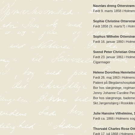
Navnløs dreng Otterstrøm
Født 9. marts 1858 i Holme
Sophie Christine Otterstr
Født 1858 (9. marts?) i Ho
Sophus Wilhelm Otterstrø
Født 16. januar 1860 i Holm
Svend Peter Christian Ott
Født 23. januar 1861 i Hol
Cigarmager
Helene Dorothea Henriette
Født 26. maj 1863 i Holmen
Patient på Blegdamshospital
Bor hos slægtninge, regima
Jenny Johanne Caroline Pøc
Bor hos slægtninge, bademes
Skt.Jørgensbjerg i Roskilde
Julie Hansine Vilhelmine, 
Født ca. 1866 i Holmens so
Thorvald Charles Rose Ott
Født 17. juli 1868 i Holmen